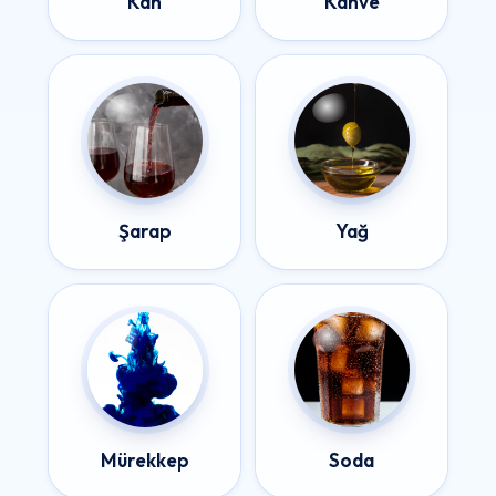
Kan
Kahve
Şarap
Yağ
Mürekkep
Soda