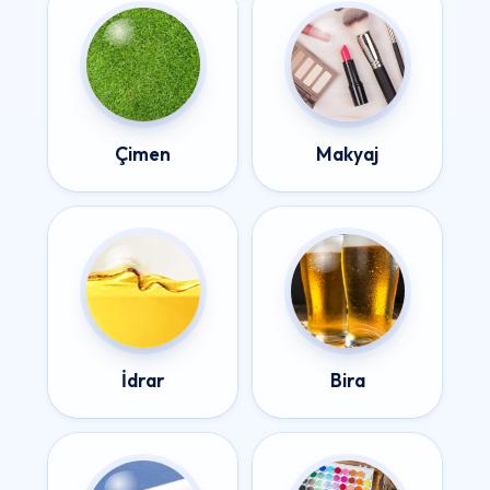
Çimen
Makyaj
İdrar
Bira