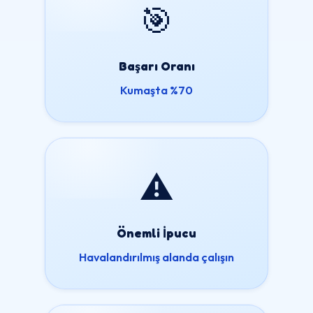
🎯
Başarı Oranı
Kumaşta %70
⚠️
Önemli İpucu
Havalandırılmış alanda çalışın