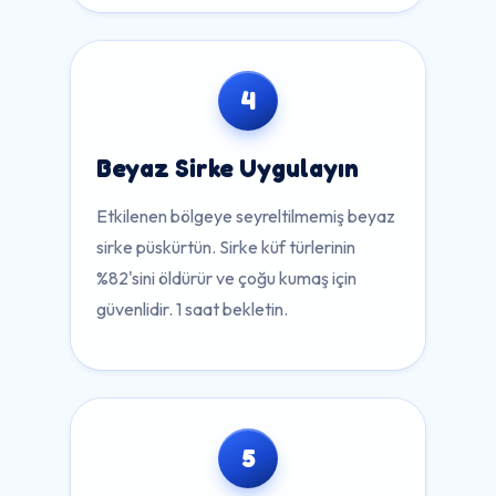
4
Beyaz Sirke Uygulayın
Etkilenen bölgeye seyreltilmemiş beyaz
sirke püskürtün. Sirke küf türlerinin
%82'sini öldürür ve çoğu kumaş için
güvenlidir. 1 saat bekletin.
5