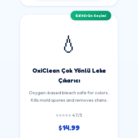
Editörün Seçimi
💧
OxiClean Çok Yönlü Leke
Çıkarıcı
Oxygen-based bleach safe for colors.
Kills mold spores and removes stains.
⭐⭐⭐⭐⭐ 4.7/5
$14.99