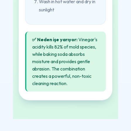
Wash in hot water and dry in
sunlight
✅ Neden işe yarıyor:
Vinegar's
acidity kills 82% of mold species,
while baking soda absorbs
moisture and provides gentle
abrasion. The combination
creates a powerful, non-toxic
cleaning reaction.