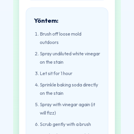
Yöntem:
Brush off loose mold
outdoors
Spray undiluted white vinegar
on the stain
Let sit for 1 hour
Sprinkle baking soda directly
on the stain
Spray with vinegar again (it
will fizz)
Scrub gently with a brush