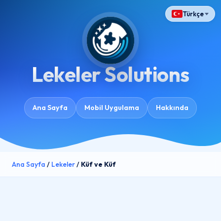
Türkçe
Lekeler Solutions
Ana Sayfa
Mobil Uygulama
Hakkında
Ana Sayfa
/
Lekeler
/
Küf ve Küf