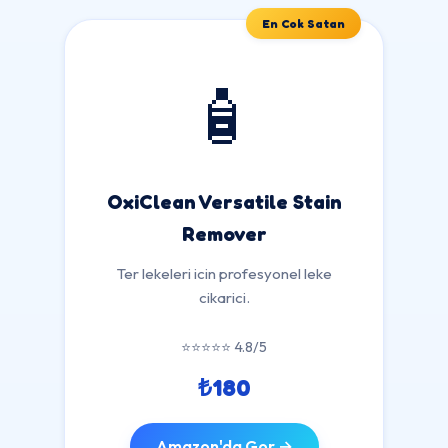
En Cok Satan
🧴
OxiClean Versatile Stain
Remover
Ter lekeleri icin profesyonel leke
cikarici.
⭐⭐⭐⭐⭐ 4.8/5
₺180
Amazon'da Gor →