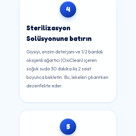
4
Sterilizasyon
Solüsyonuna batırın
Giysiyi, enzim deterjanı ve 1/2 bardak
oksijenli ağartıcı (OxiClean) içeren
soğuk suda 30 dakika ila 2 saat
boyunca bekletin. Bu, lekeleri çıkarırken
dezenfekte eder.
5