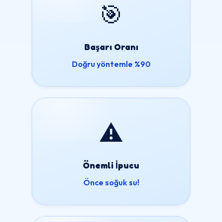
🎯
Başarı Oranı
Doğru yöntemle %90
⚠️
Önemli İpucu
Önce soğuk su!