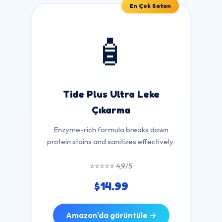
En Çok Satan
🧴
Tide Plus Ultra Leke
Çıkarma
Enzyme-rich formula breaks down
protein stains and sanitizes effectively.
⭐⭐⭐⭐⭐ 4,9/5
$14.99
Amazon'da görüntüle →