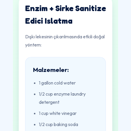
Enzim + Sirke Sanitize
Edici Islatma
Dışkı lekesinin çıkarılmasında etkili doğal
yöntem:
Malzemeler:
1 gallon cold water
1/2 cup enzyme laundry
detergent
1 cup white vinegar
1/2 cup baking soda