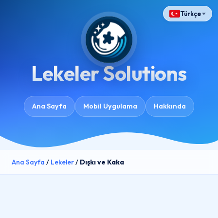
Türkçe
Lekeler Solutions
Ana Sayfa
Mobil Uygulama
Hakkında
Ana Sayfa
/
Lekeler
/
Dışkı ve Kaka