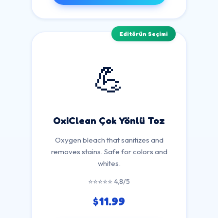
Editörün Seçimi
💪
OxiClean Çok Yönlü Toz
Oxygen bleach that sanitizes and
removes stains. Safe for colors and
whites.
⭐⭐⭐⭐⭐ 4,8/5
$11.99