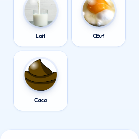
Lait
Œuf
Caca