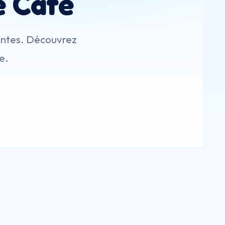
e Café
rantes. Découvrez
e.