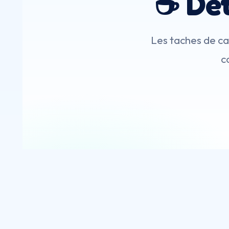
☕ Dét
Les taches de ca
c