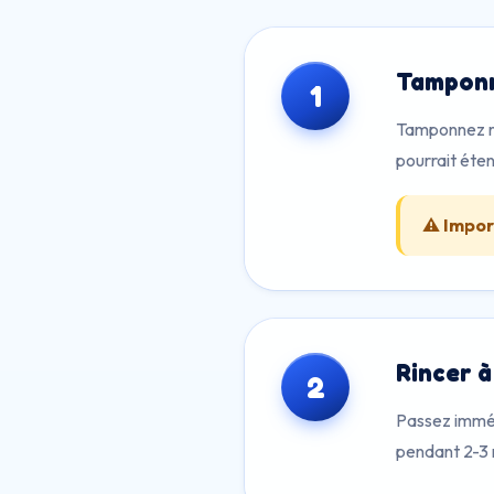
Tamponn
1
Tamponnez ra
pourrait éten
⚠️ Impor
Rincer à
2
Passez immédi
pendant 2-3 