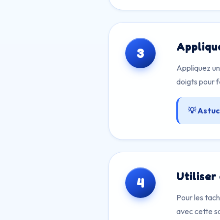
Appliqu
3
Appliquez un
doigts pour f
💡 Astuc
Utiliser
4
Pour les tac
avec cette so