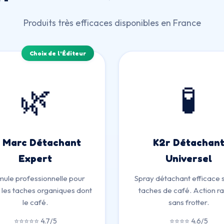
Produits très efficaces disponibles en France
Choix de l'Éditeur
🌿
🧪
t Marc Détachant
K2r Détachan
Expert
Universel
ule professionnelle pour
Spray détachant efficace s
 les taches organiques dont
taches de café. Action r
le café.
sans frotter.
⭐⭐⭐⭐⭐ 4.7/5
⭐⭐⭐⭐ 4.6/5