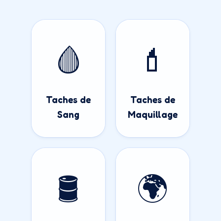
🩸
💄
Taches de
Taches de
Sang
Maquillage
🛢️
🌍