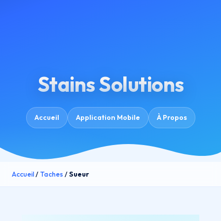
Stains Solutions
Accueil
Application Mobile
À Propos
Accueil
/
Taches
/
Sueur