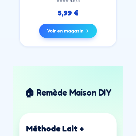
⭐⭐⭐⭐ 4.6/5
5,99 €
Voir en magasin →
🏠 Remède Maison DIY
Méthode Lait +