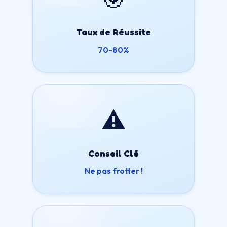
Taux de Réussite
70-80%
⚠️
Conseil Clé
Ne pas frotter !