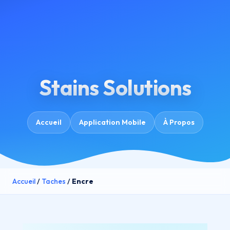
Stains Solutions
Accueil
Application Mobile
À Propos
Accueil
/
Taches
/
Encre