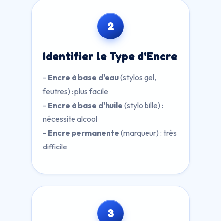
2
Identifier le Type d'Encre
-
Encre à base d'eau
(stylos gel,
feutres) : plus facile
-
Encre à base d'huile
(stylo bille) :
nécessite alcool
-
Encre permanente
(marqueur) : très
difficile
3