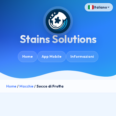
Italiano
Stains Solutions
Home
App Mobile
Informazioni
Home
/
Macchie
/
Succo di Frutta