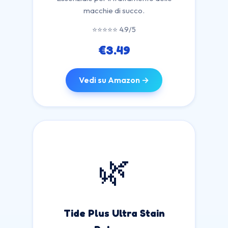
macchie di succo.
⭐⭐⭐⭐⭐ 4.9/5
€3.49
Vedi su Amazon →
🌿
Tide Plus Ultra Stain