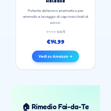
Release
Potente detersivo enzimatico per
ammollo e lavaggio di capi macchiati di
succo.
⭐⭐⭐⭐ 4.6/5
€14.99
Vedi su Amazon →
🏠 Rimedio Fai-da-Te