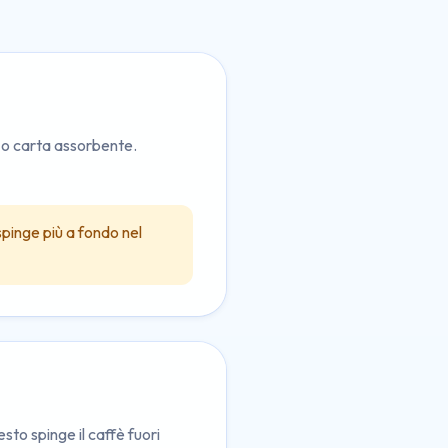
 o carta assorbente.
spinge più a fondo nel
sto spinge il caffè fuori