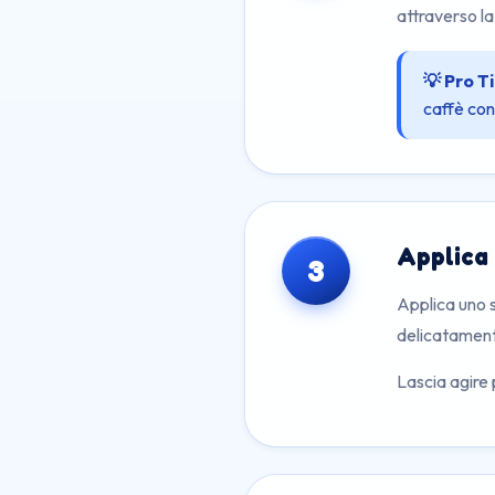
attraverso la
💡 Pro Ti
caffè con
Applica
3
Applica uno 
delicatament
Lascia agire 