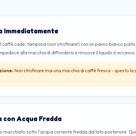
a Immediatamente
l caffè cade, tampona (non strofinare!) con un panno bianco pulito
edisce alla macchia di diffondersi e rimuove il liquido in eccesso.
zione:
Non strofinare mai una macchia di caffè fresca - questo la 
a con Acqua Fredda
uto macchiato sotto l'acqua corrente fredda dal lato posteriore. Que