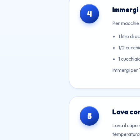
Immergi
4
Per macchie o
1 litro di 
1/2 cucchi
1 cucchiai
Immergi per 1
Lava co
5
Lava il capo 
temperatura