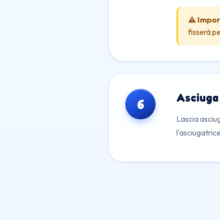
⚠️ Impo
fisserà p
Asciuga 
6
Lascia asciug
l'asciugatrice