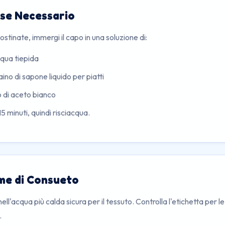
 se Necessario
stinate, immergi il capo in una soluzione di:
acqua tiepida
aino di sapone liquido per piatti
o di aceto bianco
5 minuti, quindi risciacqua.
me di Consueto
nell'acqua più calda sicura per il tessuto. Controlla l'etichetta per 
.