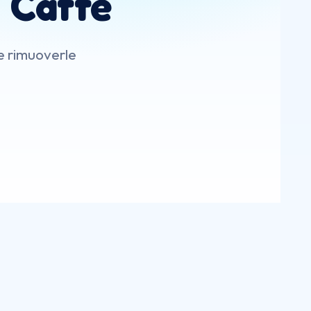
 Caffè
me rimuoverle