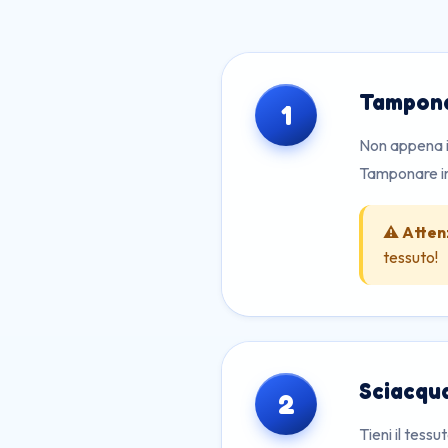
Tampon
1
Non appena i
Tamponare imp
⚠️ Atten
tessuto!
Sciacqu
2
Tieni il tess