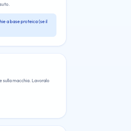
ssuto.
e a base proteica (se il
e sulla macchia. Lavoralo