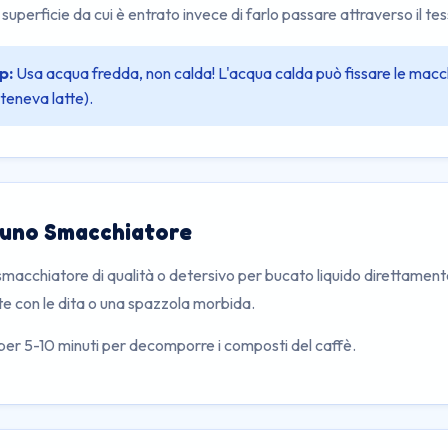
 superficie da cui è entrato invece di farlo passare attraverso il te
p:
Usa acqua fredda, non calda! L'acqua calda può fissare le macchi
teneva latte).
 uno Smacchiatore
smacchiatore di qualità o detersivo per bucato liquido direttament
e con le dita o una spazzola morbida.
per 5-10 minuti per decomporre i composti del caffè.