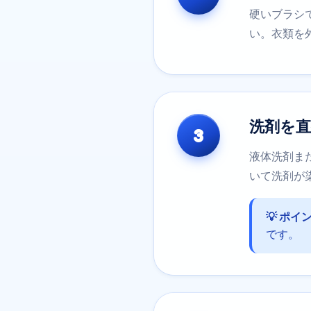
硬いブラシ
い。衣類を
洗剤を直
3
液体洗剤ま
いて洗剤が
💡 ポイ
です。