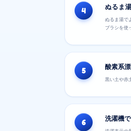
ぬるま
4
ぬるま湯で
ブラシを使
酸素系
5
黒い土や赤
洗濯機
6