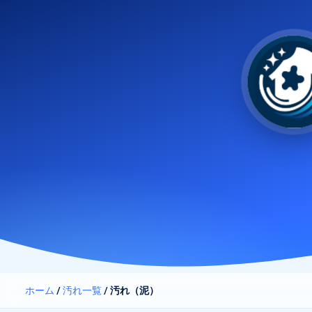
ホーム
/
汚れ一覧
/
汚れ（泥）