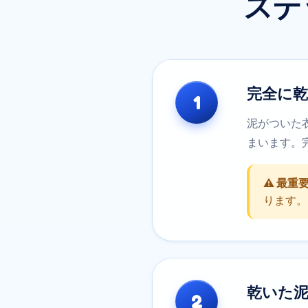
ステ
完全に
1
泥がついた
まいます。
⚠️ 最重
ります。
乾いた
2