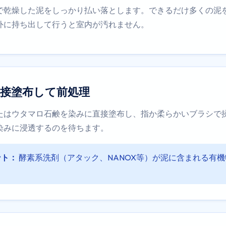
で乾燥した泥をしっかり払い落とします。できるだけ多くの泥
外に持ち出して行うと室内が汚れません。
接塗布して前処理
たはウタマロ石鹸を染みに直接塗布し、指か柔らかいブラシで揉
染みに浸透するのを待ちます。
ント：
酵素系洗剤（アタック、NANOX等）が泥に含まれる有