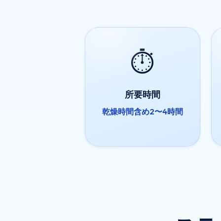
⏱️
所要時間
乾燥時間含め2〜4時間