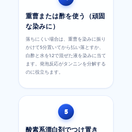
重曹または酢を使う（頑固
な染みに）
落ちにくい場合は、重曹を染みに振り
かけて5分置いてから払い落とすか、
白酢と水を1:2で混ぜた液を染みに当て
ます。発泡反応がタンニンを分解する
のに役立ちます。
5
酸素系漂白剤でつけ置き