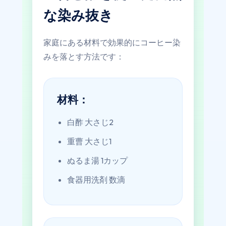
な染み抜き
家庭にある材料で効果的にコーヒー染
みを落とす方法です：
材料：
白酢 大さじ2
重曹 大さじ1
ぬるま湯 1カップ
食器用洗剤 数滴