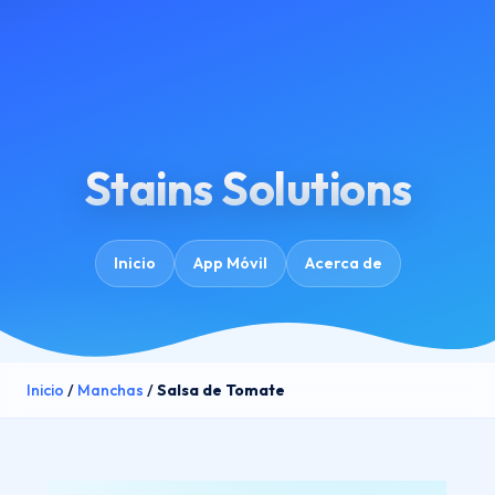
Stains Solutions
Inicio
App Móvil
Acerca de
Inicio
/
Manchas
/
Salsa de Tomate