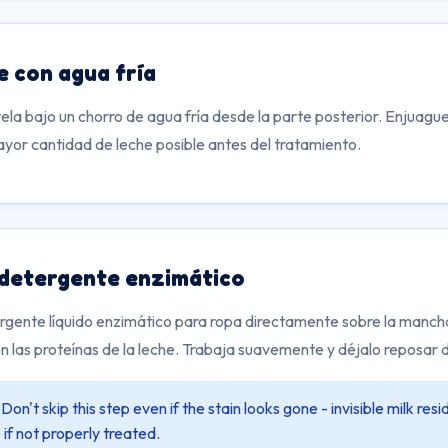
e con agua fría
tela bajo un chorro de agua fría desde la parte posterior. Enjuagu
ayor cantidad de leche posible antes del tratamiento.
 detergente enzimático
rgente líquido enzimático para ropa directamente sobre la manch
las proteínas de la leche. Trabaja suavemente y déjalo reposar d
Don't skip this step even if the stain looks gone - invisible milk resi
 if not properly treated.