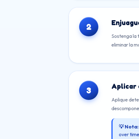
Enjuagu
2
Sostenga la 
eliminar la m
Aplicar
3
Aplique dete
descomponen 
💡 Nota:
over time