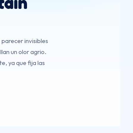
tain
parecer invisibles
lan un olor agrio.
e, ya que fija las