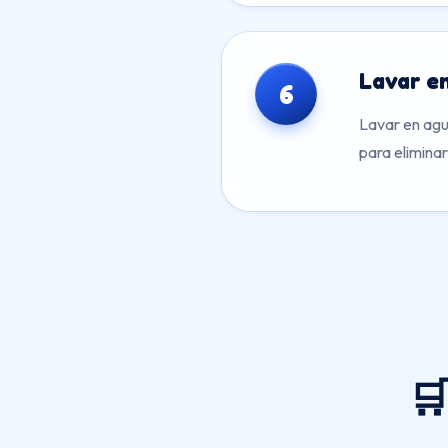
Lavar en
6
Lavar en agu
para elimina
